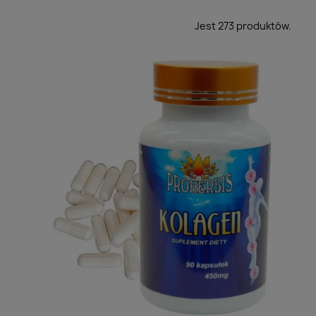
owoce
Jest 273 produktów.
Zioła dla rozruszania — podagrycznik, boswellia,
kolagen
Ziołowa słodycz bez dosładzania — morwa, gurmar,
neem
Brzuch lubi błonnik — babka, ostropest, zioła
Ziołowe porządki — piołun, goździk, czystek
Ziołowy luz — ashwagandha, melisa, kozłek
Zioła na chłodne dni — czystek, dzika róża, rokitnik
Kobiece ziołowe sprawy — koniczyna, niepokalanek,
pluskwica
Ziołowe napary — mącznica, czereśnia, kukurydza
Zioła od serca — głóg, perełkowiec, czosnek