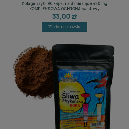
Kolagen rybi 90 kaps. na 3 miesiące 450 mg
Lekko z natury — błonnik, gurmar, zielona kawa,
KOMPLEKSOWA OCHRONA na stawy
forskolina
33,00 zł
Zioła dla głowy — ginkgo, lecytyna, żeń-szeń
Dodaj do koszyka
Bystre oko z natury — goji, aksamitka, świetlik
Męska półka ziołowa — wierzbownica, pokrzywa,
rdestowiec
Uroda z zielnika — kolagen, skrzyp, pokrzywa
Delikatna półka ziołowa — czarnuszka, pokrzywa,
pachnotka
Produkty w proszku (pozostałe)
Morszczyn i spółka — morszczyn, tarczyca bajkalska
Zioła z charakterem — maca, damiana, buzdyganek
W zestawie się opłaca