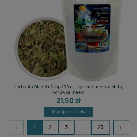
Herbatka DiabetoStop 100 g — gurmar, morwa biała,
borówka, neem
21,50 zł
Dodaj do koszyka
1
2
3
…
23