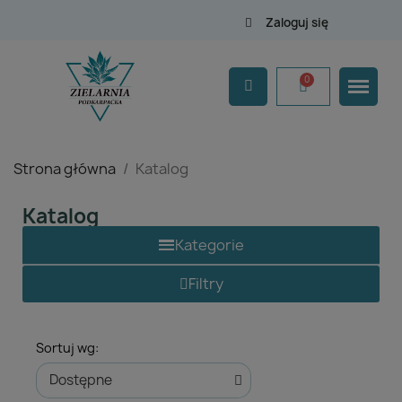
Zaloguj się
Strona główna
Katalog
Katalog
Filtry
Herbaty ziołowe, kawy
Suplementy diety
Sortuj wg:
Przyprawy
Nasiona, łupiny, orzechy, produkty pszczele, suszone