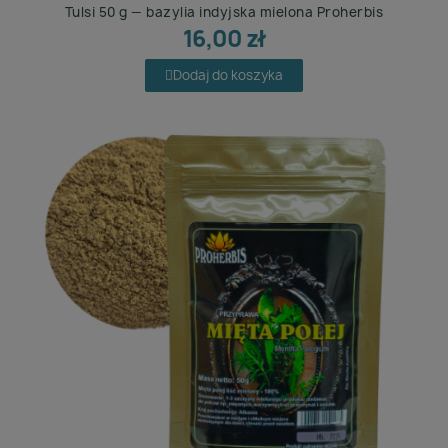
Tulsi 50 g — bazylia indyjska mielona Proherbis
Lekko z natury — błonnik, gurmar, zielona kawa,
16,00 zł
forskolina
Dodaj do koszyka
Zioła dla głowy — ginkgo, lecytyna, żeń-szeń
Bystre oko z natury — goji, aksamitka, świetlik
Męska półka ziołowa — wierzbownica, pokrzywa,
rdestowiec
Uroda z zielnika — kolagen, skrzyp, pokrzywa
Delikatna półka ziołowa — czarnuszka, pokrzywa,
pachnotka
Produkty w proszku (pozostałe)
Morszczyn i spółka — morszczyn, tarczyca bajkalska
Zioła z charakterem — maca, damiana, buzdyganek
W zestawie się opłaca