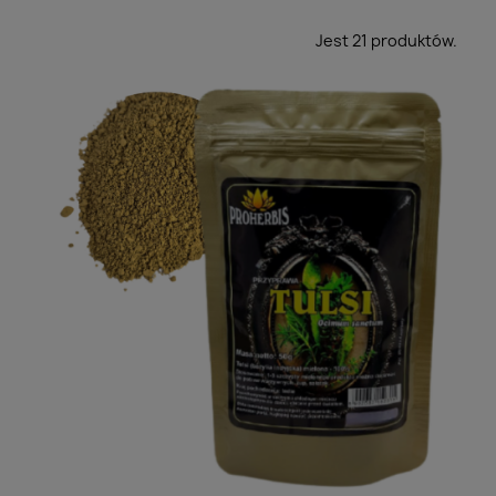
owoce
Jest 21 produktów.
Zioła dla rozruszania — podagrycznik, boswellia,
kolagen
Ziołowa słodycz bez dosładzania — morwa, gurmar,
neem
Brzuch lubi błonnik — babka, ostropest, zioła
Ziołowe porządki — piołun, goździk, czystek
Ziołowy luz — ashwagandha, melisa, kozłek
Zioła na chłodne dni — czystek, dzika róża, rokitnik
Kobiece ziołowe sprawy — koniczyna, niepokalanek,
pluskwica
Ziołowe napary — mącznica, czereśnia, kukurydza
Zioła od serca — głóg, perełkowiec, czosnek