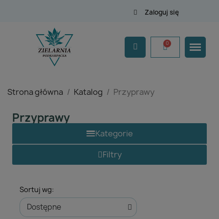
Zaloguj się
Strona główna
Katalog
Przyprawy
Przyprawy
Filtry
Herbaty ziołowe, kawy
Suplementy diety
Sortuj wg:
Przyprawy
Nasiona, łupiny, orzechy, produkty pszczele, suszone