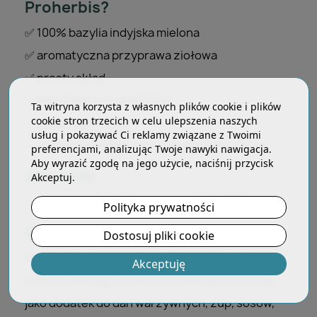
Proherbis?
✅ 100% bazylia indyjska mielona
✅ aromatyczna przyprawa ziołowa
✅ prosty skład
✅ bez zbędnych dodatków
Ta witryna korzysta z własnych plików cookie i plików
cookie stron trzecich w celu ulepszenia naszych
✅ opakowanie 50 g
usług i pokazywać Ci reklamy związane z Twoimi
✅ wygodny dodatek do codziennych potraw
preferencjami, analizując Twoje nawyki nawigacja.
Aby wyrazić zgodę na jego użycie, naciśnij przycisk
Składniki
Akceptuj.
✅ Tulsi mielone — bazylia indyjska — 100%
Polityka prywatności
Sposób użycia
Dostosuj pliki cookie
Dodawać 1–3 szczypty mielonego Tulsi do
Akceptuję
potraw według uznania. Produkt sprawdzi się
jako dodatek do dań warzywnych, zup, sosów,